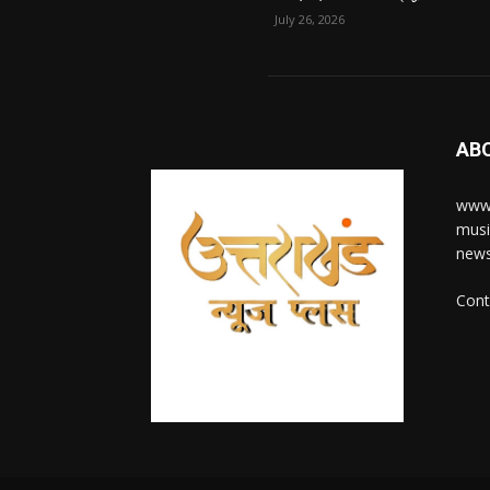
July 26, 2026
AB
www.
musi
news
Cont