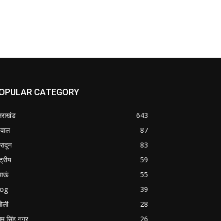
OPULAR CATEGORY
्तराखंड
643
वाल
87
हरादून
83
्ट्रीय
59
माऊं
55
log
39
ोली
28
म सिंह नगर
26