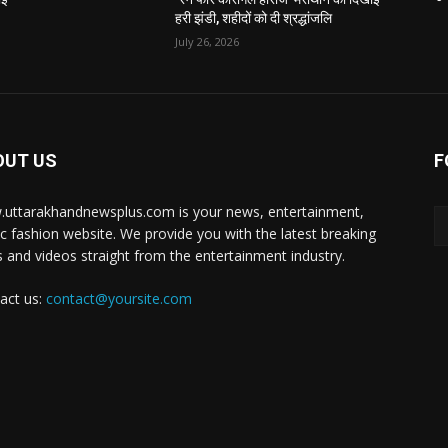
हरी झंडी, शहीदों को दी श्रद्धांजलि
July 26, 2026
OUT US
F
uttarakhandnewsplus.com is your news, entertainment,
c fashion website. We provide you with the latest breaking
 and videos straight from the entertainment industry.
act us:
contact@yoursite.com