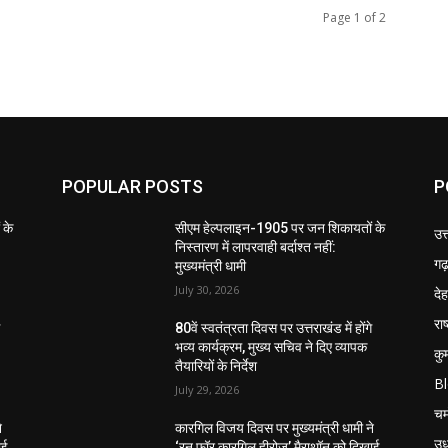
Page 1 of 2
POPULAR POSTS
P
 के
सीएम हेल्पलाइन-1905 पर जन शिकायतों के
उत
निस्तारण में लापरवाही बर्दाश्त नहीं:
गढ़
मुख्यमंत्री धामी
July 30, 2026
दे
राष
े
80वें स्वतंत्रता दिवस पर उत्तराखंड में होंगे
भव्य कार्यक्रम, मुख्य सचिव ने दिए व्यापक
कु
तैयारियों के निर्देश
B
July 29, 2026
चम
े
कारगिल विजय दिवस पर मुख्यमंत्री धामी ने
उध
ाई
‘रन फॉर कारगिल हीरोज’ मैराथॉन को दिखाई