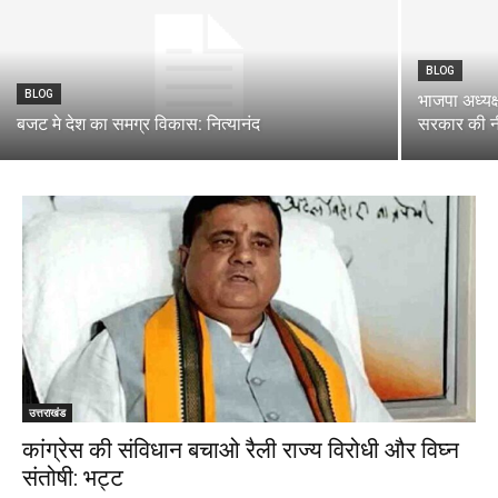
BLOG
BLOG
भाजपा अध्यक
बजट मे देश का समग्र विकास: नित्यानंद
सरकार की न
उत्तराखंड
कांग्रेस की संविधान बचाओ रैली राज्य विरोधी और विघ्न
संतोषी: भट्ट