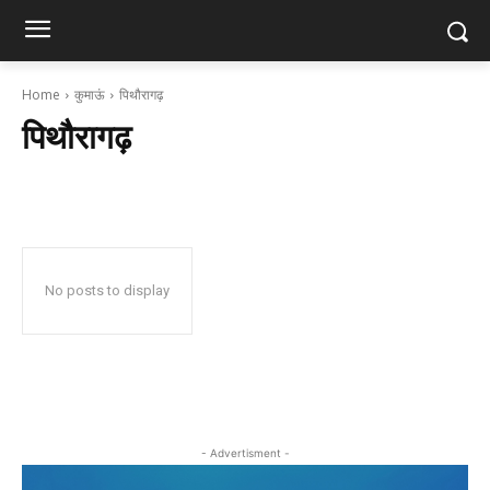
Home
कुमाऊं
पिथौरागढ़
पिथौरागढ़
No posts to display
- Advertisment -