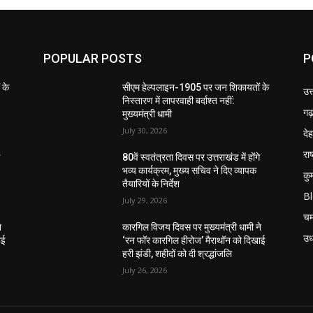
POPULAR POSTS
P
 के
सीएम हेल्पलाइन-1905 पर जन शिकायतों के
उत
निस्तारण में लापरवाही बर्दाश्त नहीं:
गढ़
मुख्यमंत्री धामी
July 30, 2026
दे
राष
े
80वें स्वतंत्रता दिवस पर उत्तराखंड में होंगे
भव्य कार्यक्रम, मुख्य सचिव ने दिए व्यापक
कु
तैयारियों के निर्देश
B
July 29, 2026
चम
े
कारगिल विजय दिवस पर मुख्यमंत्री धामी ने
उध
ाई
‘रन फॉर कारगिल हीरोज’ मैराथॉन को दिखाई
हरी झंडी, शहीदों को दी श्रद्धांजलि
July 26, 2026