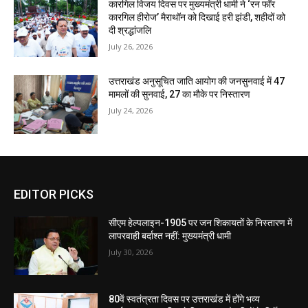
कारगिल विजय दिवस पर मुख्यमंत्री धामी ने ‘रन फॉर
कारगिल हीरोज’ मैराथॉन को दिखाई हरी झंडी, शहीदों को
दी श्रद्धांजलि
July 26, 2026
उत्तराखंड अनुसूचित जाति आयोग की जनसुनवाई में 47
मामलों की सुनवाई, 27 का मौके पर निस्तारण
July 24, 2026
EDITOR PICKS
सीएम हेल्पलाइन-1905 पर जन शिकायतों के निस्तारण में
लापरवाही बर्दाश्त नहीं: मुख्यमंत्री धामी
July 30, 2026
80वें स्वतंत्रता दिवस पर उत्तराखंड में होंगे भव्य