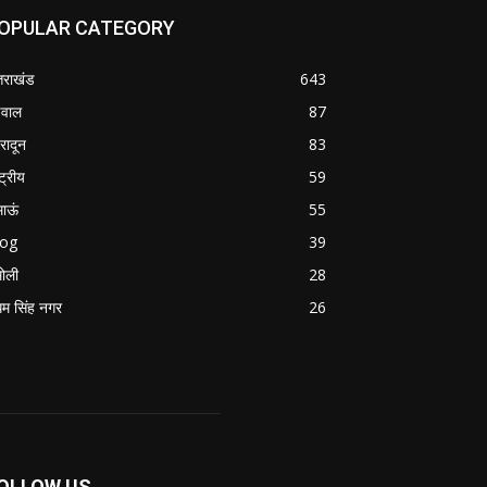
OPULAR CATEGORY
्तराखंड
643
वाल
87
हरादून
83
्ट्रीय
59
माऊं
55
log
39
ोली
28
म सिंह नगर
26
OLLOW US