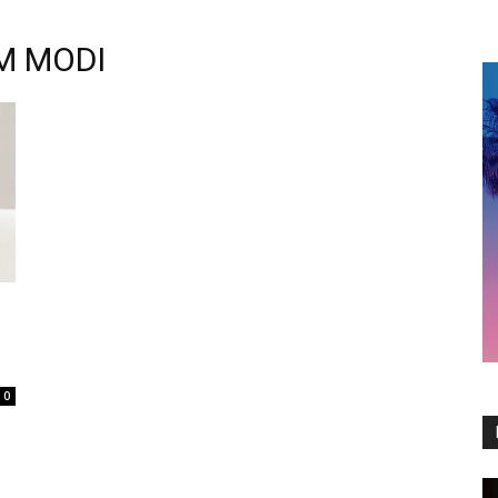
M MODI
0