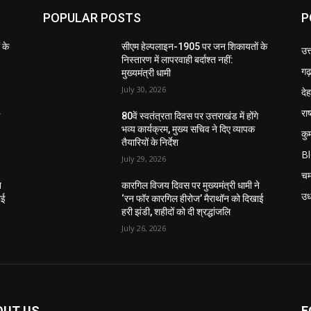
POPULAR POSTS
P
 के
सीएम हेल्पलाइन-1905 पर जन शिकायतों के
उत
निस्तारण में लापरवाही बर्दाश्त नहीं:
गढ़
मुख्यमंत्री धामी
July 30, 2026
दे
राष
े
80वें स्वतंत्रता दिवस पर उत्तराखंड में होंगे
भव्य कार्यक्रम, मुख्य सचिव ने दिए व्यापक
कु
तैयारियों के निर्देश
B
July 29, 2026
चम
े
कारगिल विजय दिवस पर मुख्यमंत्री धामी ने
उध
ाई
‘रन फॉर कारगिल हीरोज’ मैराथॉन को दिखाई
हरी झंडी, शहीदों को दी श्रद्धांजलि
July 26, 2026
OUT US
F