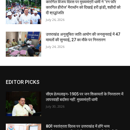
कारगिल विजय दिवस पर मुख्यमंत्री धामी ने ‘रन फॉर
कारगिल हीरोज’ मैराथॉन को दिखाई हरी झंडी, शहीदों को
दी श्रद्धांजलि
July 26, 2026
उत्तराखंड अनुसूचित जाति आयोग की जनसुनवाई में 47
मामलों की सुनवाई, 27 का मौके पर निस्तारण
July 24, 2026
EDITOR PICKS
सीएम हेल्पलाइन-1905 पर जन शिकायतों के निस्तारण में
लापरवाही बर्दाश्त नहीं: मुख्यमंत्री धामी
July 30, 2026
80वें स्वतंत्रता दिवस पर उत्तराखंड में होंगे भव्य