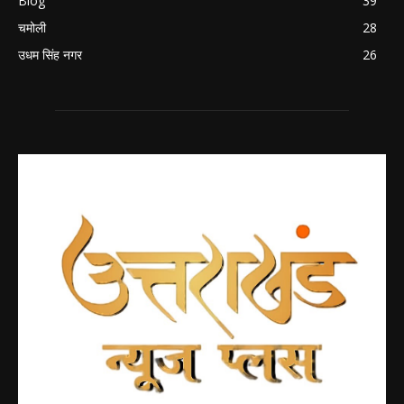
Blog
39
चमोली
28
उधम सिंह नगर
26