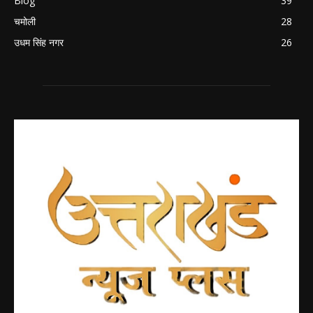
Blog
39
चमोली
28
उधम सिंह नगर
26