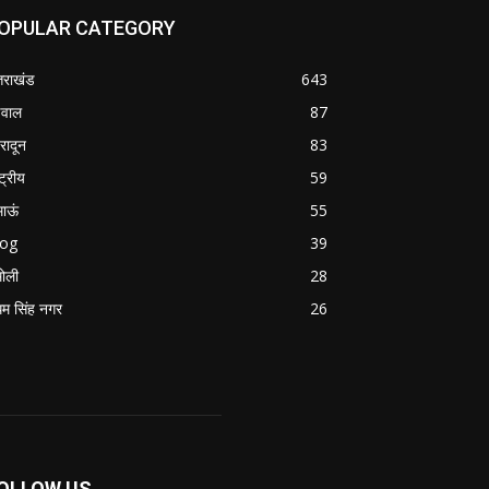
OPULAR CATEGORY
्तराखंड
643
वाल
87
हरादून
83
्ट्रीय
59
माऊं
55
log
39
ोली
28
म सिंह नगर
26
OLLOW US