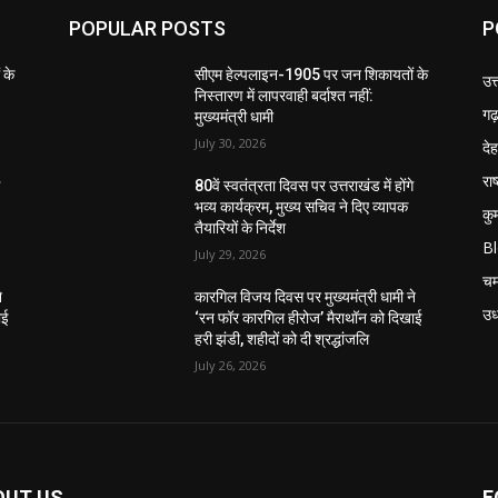
POPULAR POSTS
P
 के
सीएम हेल्पलाइन-1905 पर जन शिकायतों के
उत
निस्तारण में लापरवाही बर्दाश्त नहीं:
गढ़
मुख्यमंत्री धामी
July 30, 2026
दे
राष
े
80वें स्वतंत्रता दिवस पर उत्तराखंड में होंगे
भव्य कार्यक्रम, मुख्य सचिव ने दिए व्यापक
कु
तैयारियों के निर्देश
B
July 29, 2026
चम
े
कारगिल विजय दिवस पर मुख्यमंत्री धामी ने
उध
ाई
‘रन फॉर कारगिल हीरोज’ मैराथॉन को दिखाई
हरी झंडी, शहीदों को दी श्रद्धांजलि
July 26, 2026
OUT US
F