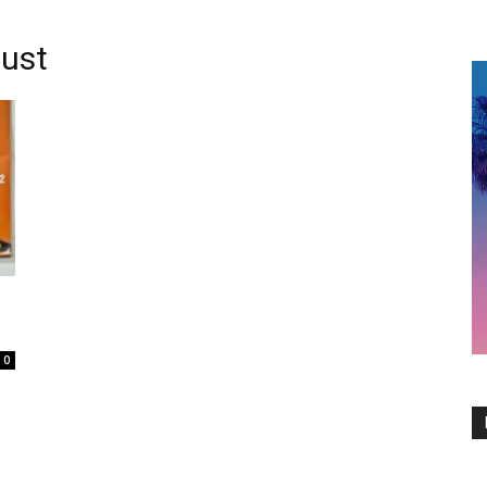
gust
0