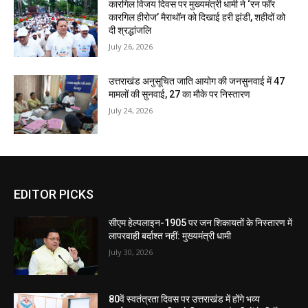
कारगिल विजय दिवस पर मुख्यमंत्री धामी ने ‘रन फॉर
कारगिल हीरोज’ मैराथॉन को दिखाई हरी झंडी, शहीदों को
दी श्रद्धांजलि
July 26, 2026
उत्तराखंड अनुसूचित जाति आयोग की जनसुनवाई में 47
मामलों की सुनवाई, 27 का मौके पर निस्तारण
July 24, 2026
EDITOR PICKS
सीएम हेल्पलाइन-1905 पर जन शिकायतों के निस्तारण में
लापरवाही बर्दाश्त नहीं: मुख्यमंत्री धामी
July 30, 2026
80वें स्वतंत्रता दिवस पर उत्तराखंड में होंगे भव्य