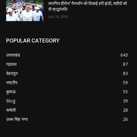
कारगिल हीरोज’ मैराथॉन को दिखाई हरी झंडी, शहीदों को
दी श्रद्धांजलि
July 26, 2026
POPULAR CATEGORY
उत्तराखंड
643
गढ़वाल
87
देहरादून
83
राष्ट्रीय
59
कुमाऊं
55
Blog
39
चमोली
28
उधम सिंह नगर
26