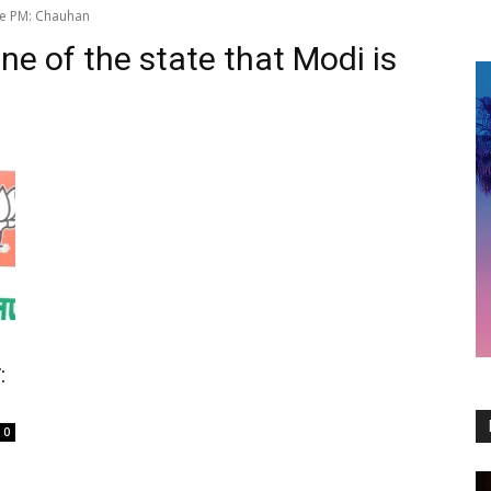
the PM: Chauhan
une of the state that Modi is
:
0