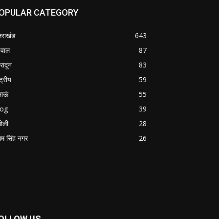
OPULAR CATEGORY
्तराखंड
643
वाल
87
हरादून
83
्ट्रीय
59
माऊं
55
log
39
ोली
28
म सिंह नगर
26
OLLOW US