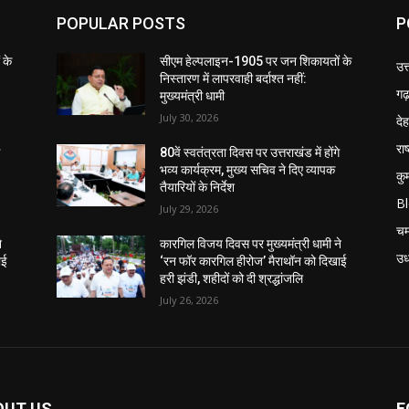
POPULAR POSTS
P
 के
सीएम हेल्पलाइन-1905 पर जन शिकायतों के
उत
निस्तारण में लापरवाही बर्दाश्त नहीं:
गढ़
मुख्यमंत्री धामी
July 30, 2026
दे
राष
े
80वें स्वतंत्रता दिवस पर उत्तराखंड में होंगे
भव्य कार्यक्रम, मुख्य सचिव ने दिए व्यापक
कु
तैयारियों के निर्देश
B
July 29, 2026
चम
े
कारगिल विजय दिवस पर मुख्यमंत्री धामी ने
उध
ाई
‘रन फॉर कारगिल हीरोज’ मैराथॉन को दिखाई
हरी झंडी, शहीदों को दी श्रद्धांजलि
July 26, 2026
OUT US
F