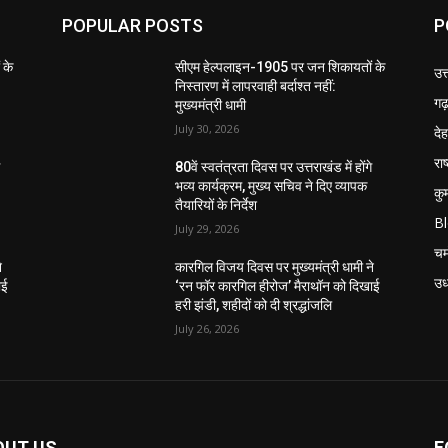
POPULAR POSTS
P
 के
सीएम हेल्पलाइन-1905 पर जन शिकायतों के
उत
निस्तारण में लापरवाही बर्दाश्त नहीं:
गढ़
मुख्यमंत्री धामी
July 30, 2026
दे
राष
े
80वें स्वतंत्रता दिवस पर उत्तराखंड में होंगे
भव्य कार्यक्रम, मुख्य सचिव ने दिए व्यापक
कु
तैयारियों के निर्देश
B
July 29, 2026
चम
े
कारगिल विजय दिवस पर मुख्यमंत्री धामी ने
उध
ाई
‘रन फॉर कारगिल हीरोज’ मैराथॉन को दिखाई
हरी झंडी, शहीदों को दी श्रद्धांजलि
July 26, 2026
OUT US
F