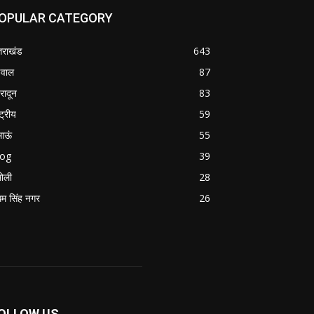
OPULAR CATEGORY
्तराखंड
643
वाल
87
हरादून
83
्ट्रीय
59
माऊं
55
log
39
ोली
28
म सिंह नगर
26
OLLOW US