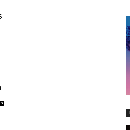
s
य
0