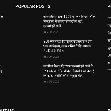
POPULAR POSTS
P
 के
सीएम हेल्पलाइन-1905 पर जन शिकायतों के
उत
निस्तारण में लापरवाही बर्दाश्त नहीं:
गढ़
मुख्यमंत्री धामी
July 30, 2026
दे
राष
े
80वें स्वतंत्रता दिवस पर उत्तराखंड में होंगे
भव्य कार्यक्रम, मुख्य सचिव ने दिए व्यापक
कु
तैयारियों के निर्देश
B
July 29, 2026
चम
े
कारगिल विजय दिवस पर मुख्यमंत्री धामी ने
उध
ाई
‘रन फॉर कारगिल हीरोज’ मैराथॉन को दिखाई
हरी झंडी, शहीदों को दी श्रद्धांजलि
July 26, 2026
OUT US
F