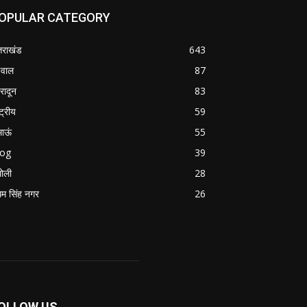
OPULAR CATEGORY
्तराखंड
643
वाल
87
हरादून
83
्ट्रीय
59
माऊं
55
log
39
ोली
28
म सिंह नगर
26
OLLOW US