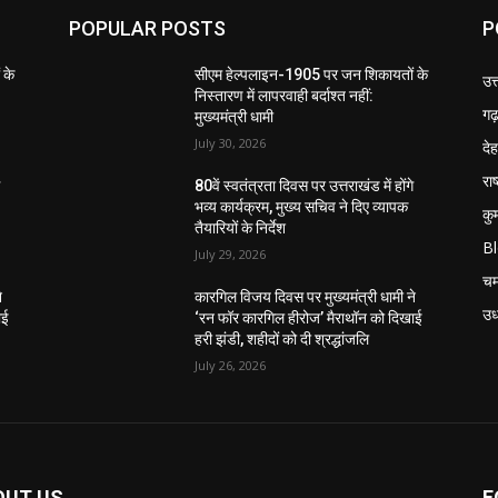
POPULAR POSTS
P
 के
सीएम हेल्पलाइन-1905 पर जन शिकायतों के
उत
निस्तारण में लापरवाही बर्दाश्त नहीं:
गढ़
मुख्यमंत्री धामी
July 30, 2026
दे
राष
े
80वें स्वतंत्रता दिवस पर उत्तराखंड में होंगे
भव्य कार्यक्रम, मुख्य सचिव ने दिए व्यापक
कु
तैयारियों के निर्देश
B
July 29, 2026
चम
े
कारगिल विजय दिवस पर मुख्यमंत्री धामी ने
उध
ाई
‘रन फॉर कारगिल हीरोज’ मैराथॉन को दिखाई
हरी झंडी, शहीदों को दी श्रद्धांजलि
July 26, 2026
OUT US
F