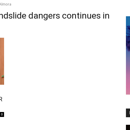
 Almora
ndslide dangers continues in
R
0