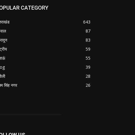
OPULAR CATEGORY
्तराखंड
643
वाल
87
हरादून
83
्ट्रीय
59
माऊं
55
log
39
ोली
28
म सिंह नगर
26
OLLOW US