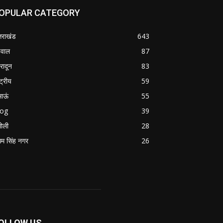
OPULAR CATEGORY
्तराखंड
643
वाल
87
हरादून
83
्ट्रीय
59
माऊं
55
log
39
ोली
28
म सिंह नगर
26
OLLOW US