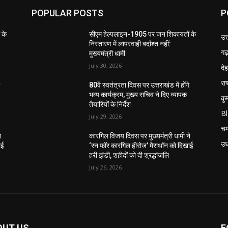
POPULAR POSTS
P
 के
सीएम हेल्पलाइन-1905 पर जन शिकायतों के
उत
निस्तारण में लापरवाही बर्दाश्त नहीं:
गढ़
मुख्यमंत्री धामी
July 30, 2026
दे
राष
े
80वें स्वतंत्रता दिवस पर उत्तराखंड में होंगे
भव्य कार्यक्रम, मुख्य सचिव ने दिए व्यापक
कु
तैयारियों के निर्देश
B
July 29, 2026
चम
े
कारगिल विजय दिवस पर मुख्यमंत्री धामी ने
उध
ाई
‘रन फॉर कारगिल हीरोज’ मैराथॉन को दिखाई
हरी झंडी, शहीदों को दी श्रद्धांजलि
July 26, 2026
OUT US
F