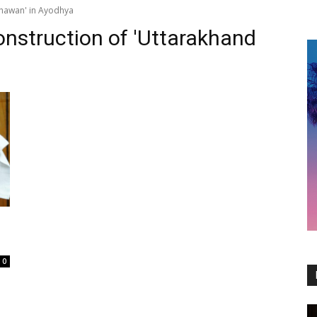
Bhawan' in Ayodhya
onstruction of 'Uttarakhand
0