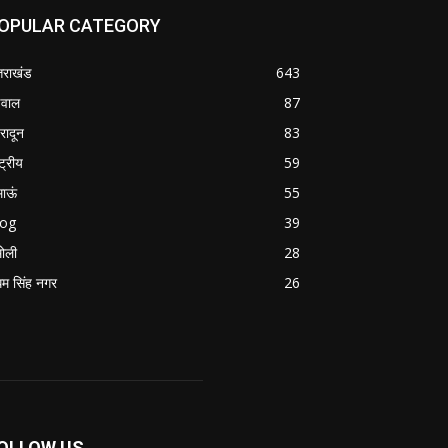
OPULAR CATEGORY
्तराखंड
643
वाल
87
हरादून
83
्ट्रीय
59
माऊं
55
log
39
ोली
28
म सिंह नगर
26
OLLOW US