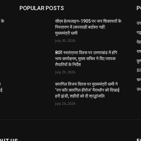
POPULAR POSTS
P
 के
सीएम हेल्पलाइन-1905 पर जन शिकायतों के
उत
निस्तारण में लापरवाही बर्दाश्त नहीं:
गढ़
मुख्यमंत्री धामी
July 30, 2026
दे
राष
े
80वें स्वतंत्रता दिवस पर उत्तराखंड में होंगे
भव्य कार्यक्रम, मुख्य सचिव ने दिए व्यापक
कु
तैयारियों के निर्देश
B
July 29, 2026
चम
े
कारगिल विजय दिवस पर मुख्यमंत्री धामी ने
उध
ाई
‘रन फॉर कारगिल हीरोज’ मैराथॉन को दिखाई
हरी झंडी, शहीदों को दी श्रद्धांजलि
July 26, 2026
OUT US
F