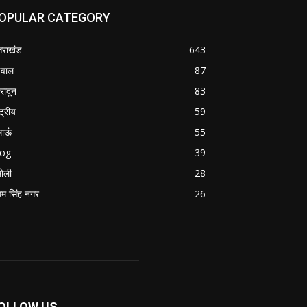
OPULAR CATEGORY
्तराखंड
643
वाल
87
हरादून
83
्ट्रीय
59
माऊं
55
log
39
ोली
28
म सिंह नगर
26
OLLOW US