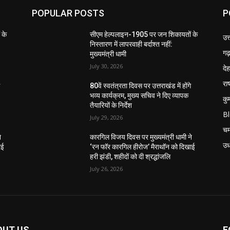
POPULAR POSTS
P
 के
सीएम हेल्पलाइन-1905 पर जन शिकायतों के
उत
निस्तारण में लापरवाही बर्दाश्त नहीं:
गढ़
मुख्यमंत्री धामी
July 30, 2026
दे
राष
े
80वें स्वतंत्रता दिवस पर उत्तराखंड में होंगे
भव्य कार्यक्रम, मुख्य सचिव ने दिए व्यापक
कु
तैयारियों के निर्देश
B
July 29, 2026
चम
े
कारगिल विजय दिवस पर मुख्यमंत्री धामी ने
उध
ाई
‘रन फॉर कारगिल हीरोज’ मैराथॉन को दिखाई
हरी झंडी, शहीदों को दी श्रद्धांजलि
July 26, 2026
OUT US
F