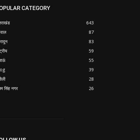
OPULAR CATEGORY
्तराखंड
643
वाल
87
हरादून
83
्ट्रीय
59
माऊं
55
log
39
ोली
28
म सिंह नगर
26
OLLOW US