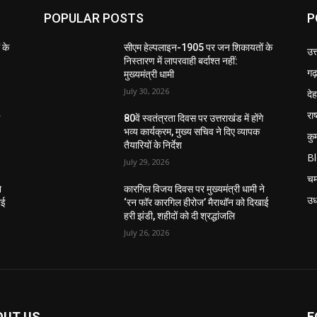
POPULAR POSTS
P
 के
सीएम हेल्पलाइन-1905 पर जन शिकायतों के
उत
निस्तारण में लापरवाही बर्दाश्त नहीं:
गढ़
मुख्यमंत्री धामी
July 30, 2026
दे
राष
े
80वें स्वतंत्रता दिवस पर उत्तराखंड में होंगे
भव्य कार्यक्रम, मुख्य सचिव ने दिए व्यापक
कु
तैयारियों के निर्देश
B
July 29, 2026
चम
े
कारगिल विजय दिवस पर मुख्यमंत्री धामी ने
उध
ाई
‘रन फॉर कारगिल हीरोज’ मैराथॉन को दिखाई
हरी झंडी, शहीदों को दी श्रद्धांजलि
July 26, 2026
OUT US
F