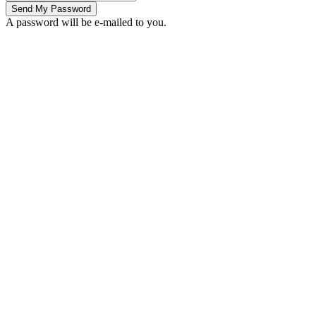
A password will be e-mailed to you.
Thursday, August 6, 2026
Sign in / Join
Buy now!
Buy now!