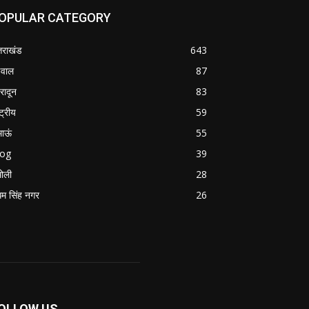
OPULAR CATEGORY
्तराखंड
643
वाल
87
हरादून
83
्ट्रीय
59
माऊं
55
log
39
ोली
28
म सिंह नगर
26
OLLOW US