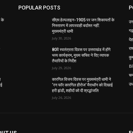
POPULAR POSTS
P
 के
सीएम हेल्पलाइन-1905 पर जन शिकायतों के
उत
निस्तारण में लापरवाही बर्दाश्त नहीं:
गढ़
मुख्यमंत्री धामी
July 30, 2026
दे
राष
े
80वें स्वतंत्रता दिवस पर उत्तराखंड में होंगे
भव्य कार्यक्रम, मुख्य सचिव ने दिए व्यापक
कु
तैयारियों के निर्देश
B
July 29, 2026
चम
े
कारगिल विजय दिवस पर मुख्यमंत्री धामी ने
उध
ाई
‘रन फॉर कारगिल हीरोज’ मैराथॉन को दिखाई
हरी झंडी, शहीदों को दी श्रद्धांजलि
July 26, 2026
OUT US
F