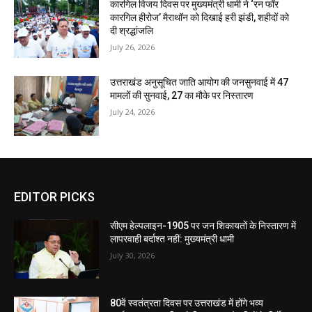
कारगिल विजय दिवस पर मुख्यमंत्री धामी ने ‘रन फॉर
कारगिल हीरोज’ मैराथॉन को दिखाई हरी झंडी, शहीदों को
दी श्रद्धांजलि
July 26, 2026
उत्तराखंड अनुसूचित जाति आयोग की जनसुनवाई में 47
मामलों की सुनवाई, 27 का मौके पर निस्तारण
July 24, 2026
EDITOR PICKS
सीएम हेल्पलाइन-1905 पर जन शिकायतों के निस्तारण में
लापरवाही बर्दाश्त नहीं: मुख्यमंत्री धामी
July 30, 2026
80वें स्वतंत्रता दिवस पर उत्तराखंड में होंगे भव्य