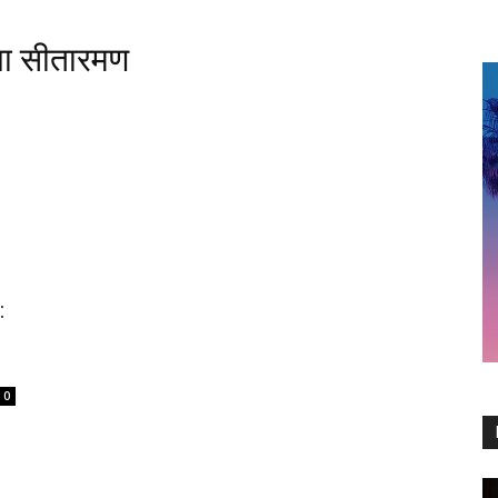
्मला सीतारमण
:
0