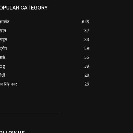
OPULAR CATEGORY
्तराखंड
643
वाल
87
हरादून
83
्ट्रीय
59
माऊं
55
log
39
ोली
28
म सिंह नगर
26
OLLOW US