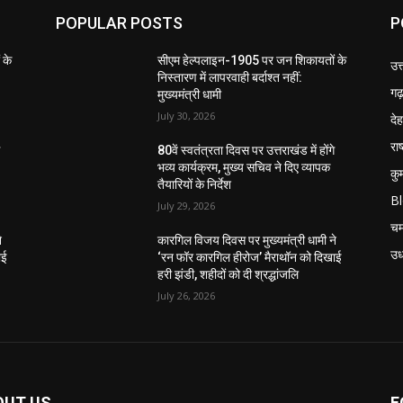
POPULAR POSTS
P
 के
सीएम हेल्पलाइन-1905 पर जन शिकायतों के
उत
निस्तारण में लापरवाही बर्दाश्त नहीं:
गढ़
मुख्यमंत्री धामी
July 30, 2026
दे
राष
े
80वें स्वतंत्रता दिवस पर उत्तराखंड में होंगे
भव्य कार्यक्रम, मुख्य सचिव ने दिए व्यापक
कु
तैयारियों के निर्देश
B
July 29, 2026
चम
े
कारगिल विजय दिवस पर मुख्यमंत्री धामी ने
उध
ाई
‘रन फॉर कारगिल हीरोज’ मैराथॉन को दिखाई
हरी झंडी, शहीदों को दी श्रद्धांजलि
July 26, 2026
OUT US
F