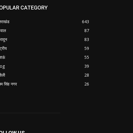
OPULAR CATEGORY
्तराखंड
643
वाल
87
हरादून
83
्ट्रीय
59
माऊं
55
log
39
ोली
28
म सिंह नगर
26
OLLOW US