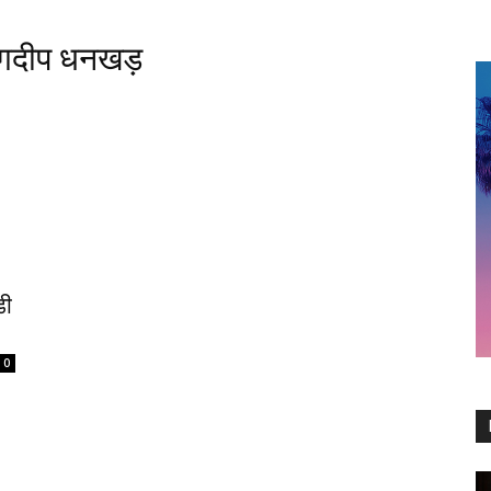
जगदीप धनखड़
डी
0