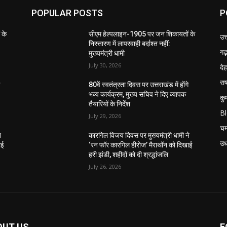
POPULAR POSTS
P
 के
सीएम हेल्पलाइन-1905 पर जन शिकायतों के
उत
निस्तारण में लापरवाही बर्दाश्त नहीं:
गढ़
मुख्यमंत्री धामी
July 30, 2026
दे
राष
े
80वें स्वतंत्रता दिवस पर उत्तराखंड में होंगे
भव्य कार्यक्रम, मुख्य सचिव ने दिए व्यापक
कु
तैयारियों के निर्देश
B
July 29, 2026
चम
े
कारगिल विजय दिवस पर मुख्यमंत्री धामी ने
उध
ाई
‘रन फॉर कारगिल हीरोज’ मैराथॉन को दिखाई
हरी झंडी, शहीदों को दी श्रद्धांजलि
July 26, 2026
OUT US
F