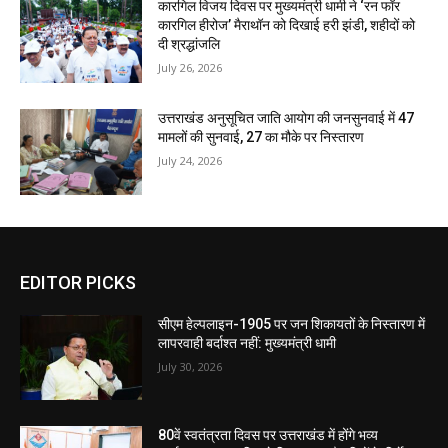
कारगिल विजय दिवस पर मुख्यमंत्री धामी ने ‘रन फॉर
कारगिल हीरोज’ मैराथॉन को दिखाई हरी झंडी, शहीदों को
दी श्रद्धांजलि
July 26, 2026
उत्तराखंड अनुसूचित जाति आयोग की जनसुनवाई में 47
मामलों की सुनवाई, 27 का मौके पर निस्तारण
July 24, 2026
EDITOR PICKS
सीएम हेल्पलाइन-1905 पर जन शिकायतों के निस्तारण में
लापरवाही बर्दाश्त नहीं: मुख्यमंत्री धामी
July 30, 2026
80वें स्वतंत्रता दिवस पर उत्तराखंड में होंगे भव्य