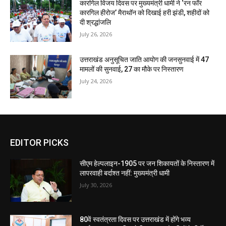
कारगिल विजय दिवस पर मुख्यमंत्री धामी ने ‘रन फॉर
कारगिल हीरोज’ मैराथॉन को दिखाई हरी झंडी, शहीदों को
दी श्रद्धांजलि
July 26, 2026
उत्तराखंड अनुसूचित जाति आयोग की जनसुनवाई में 47
मामलों की सुनवाई, 27 का मौके पर निस्तारण
July 24, 2026
EDITOR PICKS
सीएम हेल्पलाइन-1905 पर जन शिकायतों के निस्तारण में
लापरवाही बर्दाश्त नहीं: मुख्यमंत्री धामी
July 30, 2026
80वें स्वतंत्रता दिवस पर उत्तराखंड में होंगे भव्य