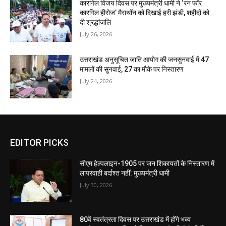
कारगिल विजय दिवस पर मुख्यमंत्री धामी ने ‘रन फॉर
कारगिल हीरोज’ मैराथॉन को दिखाई हरी झंडी, शहीदों को
दी श्रद्धांजलि
July 26, 2026
उत्तराखंड अनुसूचित जाति आयोग की जनसुनवाई में 47
मामलों की सुनवाई, 27 का मौके पर निस्तारण
July 24, 2026
EDITOR PICKS
सीएम हेल्पलाइन-1905 पर जन शिकायतों के निस्तारण में
लापरवाही बर्दाश्त नहीं: मुख्यमंत्री धामी
July 30, 2026
80वें स्वतंत्रता दिवस पर उत्तराखंड में होंगे भव्य