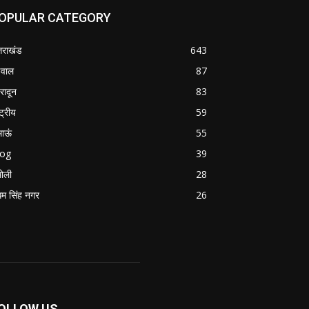
OPULAR CATEGORY
्तराखंड
643
वाल
87
हरादून
83
्ट्रीय
59
माऊं
55
log
39
ोली
28
म सिंह नगर
26
OLLOW US