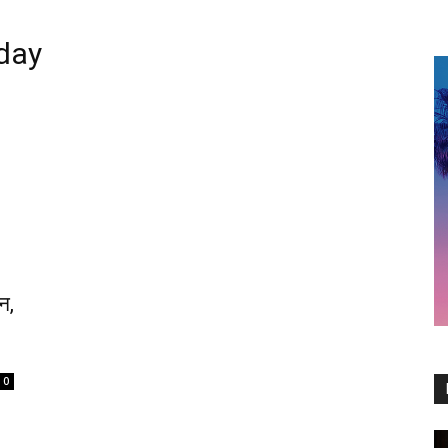
 day
न,
0