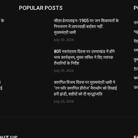
POPULAR POSTS
P
 के
सीएम हेल्पलाइन-1905 पर जन शिकायतों के
उत
निस्तारण में लापरवाही बर्दाश्त नहीं:
गढ़
मुख्यमंत्री धामी
July 30, 2026
दे
राष
े
80वें स्वतंत्रता दिवस पर उत्तराखंड में होंगे
भव्य कार्यक्रम, मुख्य सचिव ने दिए व्यापक
कु
तैयारियों के निर्देश
B
July 29, 2026
चम
े
कारगिल विजय दिवस पर मुख्यमंत्री धामी ने
उध
ाई
‘रन फॉर कारगिल हीरोज’ मैराथॉन को दिखाई
हरी झंडी, शहीदों को दी श्रद्धांजलि
July 26, 2026
OUT US
F