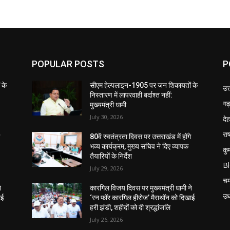
POPULAR POSTS
P
 के
सीएम हेल्पलाइन-1905 पर जन शिकायतों के
उत
निस्तारण में लापरवाही बर्दाश्त नहीं:
गढ़
मुख्यमंत्री धामी
July 30, 2026
दे
राष
े
80वें स्वतंत्रता दिवस पर उत्तराखंड में होंगे
भव्य कार्यक्रम, मुख्य सचिव ने दिए व्यापक
कु
तैयारियों के निर्देश
B
July 29, 2026
चम
े
कारगिल विजय दिवस पर मुख्यमंत्री धामी ने
उध
ाई
‘रन फॉर कारगिल हीरोज’ मैराथॉन को दिखाई
हरी झंडी, शहीदों को दी श्रद्धांजलि
July 26, 2026