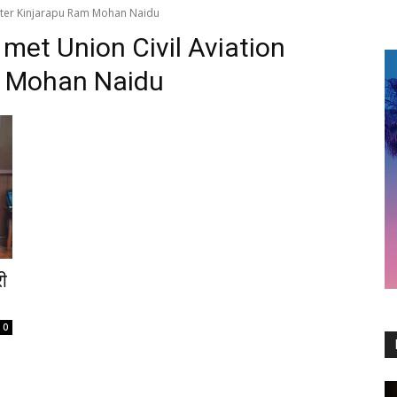
nister Kinjarapu Ram Mohan Naidu
 met Union Civil Aviation
m Mohan Naidu
री
0