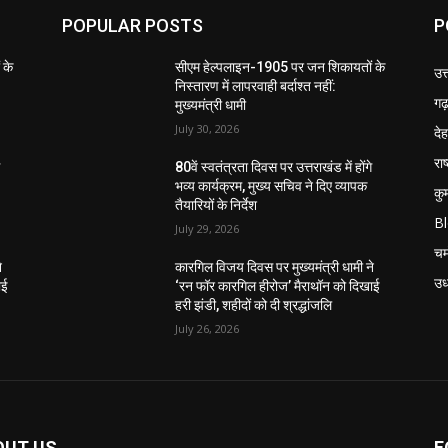
POPULAR POSTS
P
 के
सीएम हेल्पलाइन-1905 पर जन शिकायतों के
उत
निस्तारण में लापरवाही बर्दाश्त नहीं:
गढ़
मुख्यमंत्री धामी
July 30, 2026
दे
राष
े
80वें स्वतंत्रता दिवस पर उत्तराखंड में होंगे
भव्य कार्यक्रम, मुख्य सचिव ने दिए व्यापक
कु
तैयारियों के निर्देश
B
July 29, 2026
चम
े
कारगिल विजय दिवस पर मुख्यमंत्री धामी ने
उध
ाई
‘रन फॉर कारगिल हीरोज’ मैराथॉन को दिखाई
हरी झंडी, शहीदों को दी श्रद्धांजलि
July 26, 2026
OUT US
F