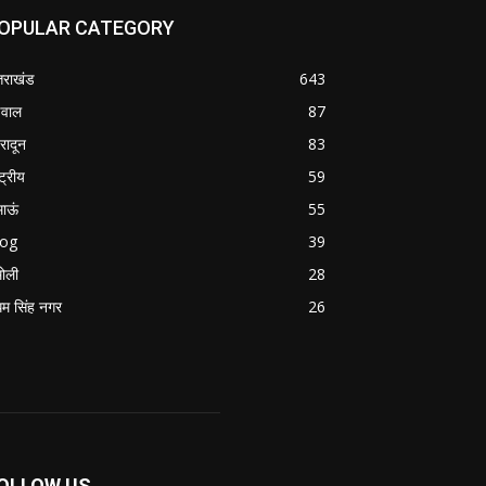
OPULAR CATEGORY
्तराखंड
643
वाल
87
हरादून
83
्ट्रीय
59
माऊं
55
log
39
ोली
28
म सिंह नगर
26
OLLOW US