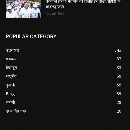
कारगिल हीरोज’ मैराथॉन को दिखाई हरी झंडी, शहीदों को
दी श्रद्धांजलि
July 26, 2026
POPULAR CATEGORY
उत्तराखंड
643
गढ़वाल
87
देहरादून
83
राष्ट्रीय
59
कुमाऊं
55
Blog
39
चमोली
28
उधम सिंह नगर
26