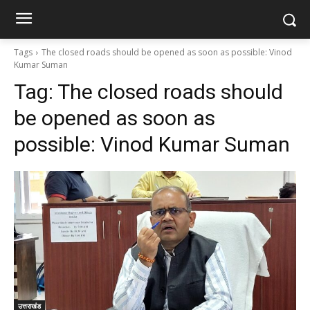
Tags
The closed roads should be opened as soon as possible: Vinod
Kumar Suman
Tag:
The closed roads should
be opened as soon as
possible: Vinod Kumar Suman
उत्तराखंड