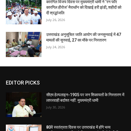
कारगिल विजय दिवस पर मुख्यमंत्री धामी ने ‘रन फॉर
कारगिल हीरोज’ मैराथॉन को दिखाई हरी झंडी, शहीदों को
दी श्रद्धांजलि
July 26, 2026
उत्तराखंड अनुसूचित जाति आयोग की जनसुनवाई में 47
मामलों की सुनवाई, 27 का मौके पर निस्तारण
July 24, 2026
EDITOR PICKS
सीएम हेल्पलाइन-1905 पर जन शिकायतों के निस्तारण में
लापरवाही बर्दाश्त नहीं: मुख्यमंत्री धामी
July 30, 2026
80वें स्वतंत्रता दिवस पर उत्तराखंड में होंगे भव्य