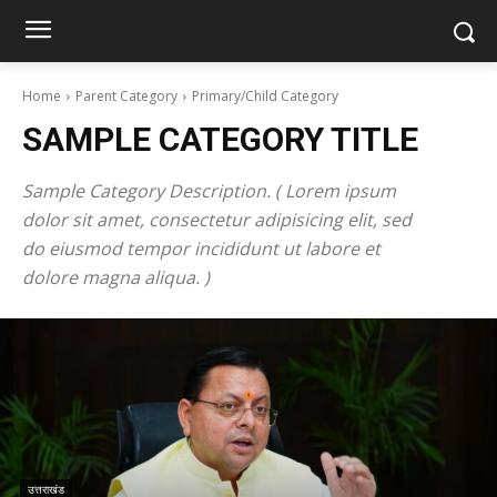
Home
Parent Category
Primary/Child Category
SAMPLE CATEGORY TITLE
Sample Category Description. ( Lorem ipsum
dolor sit amet, consectetur adipisicing elit, sed
do eiusmod tempor incididunt ut labore et
dolore magna aliqua. )
उत्तराखंड