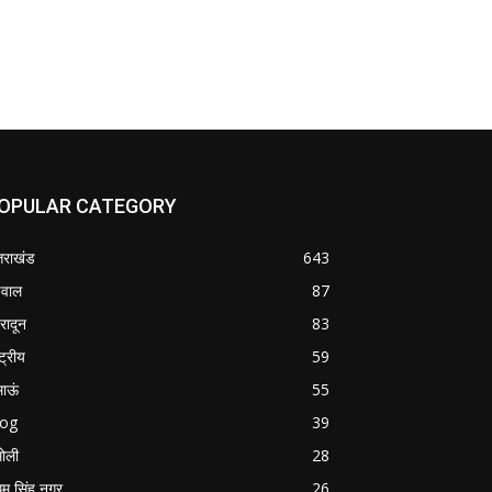
OPULAR CATEGORY
्तराखंड
643
वाल
87
हरादून
83
्ट्रीय
59
माऊं
55
log
39
ोली
28
म सिंह नगर
26