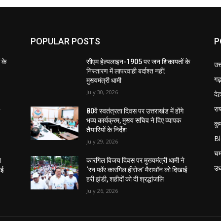
POPULAR POSTS
P
 के
सीएम हेल्पलाइन-1905 पर जन शिकायतों के
उत
निस्तारण में लापरवाही बर्दाश्त नहीं:
गढ़
मुख्यमंत्री धामी
July 30, 2026
दे
राष
े
80वें स्वतंत्रता दिवस पर उत्तराखंड में होंगे
भव्य कार्यक्रम, मुख्य सचिव ने दिए व्यापक
कु
तैयारियों के निर्देश
B
July 29, 2026
चम
े
कारगिल विजय दिवस पर मुख्यमंत्री धामी ने
उध
ाई
‘रन फॉर कारगिल हीरोज’ मैराथॉन को दिखाई
हरी झंडी, शहीदों को दी श्रद्धांजलि
July 26, 2026