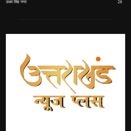
उधम सिंह नगर
26