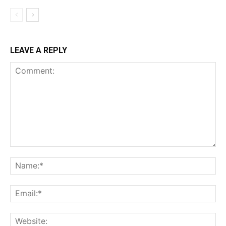
LEAVE A REPLY
Comment:
Na
Ema
Web