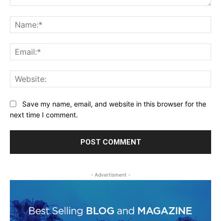
Comment:
Na
Ema
Web
Save my name, email, and website in this browser for the
next time I comment.
- Advertisment -