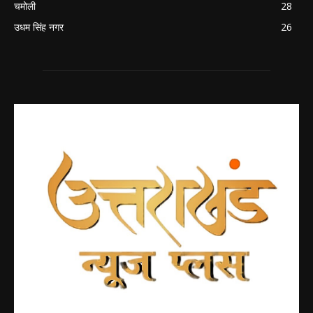
चमोली
28
उधम सिंह नगर
26