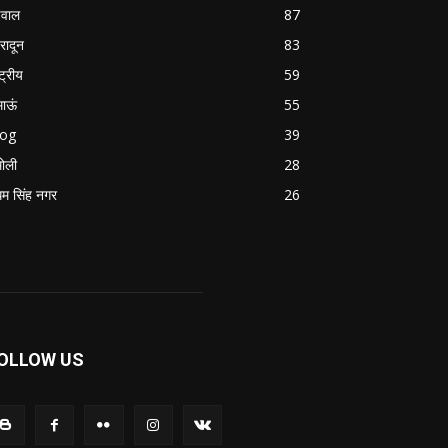
वाल
87
हरादून
83
्ट्रीय
59
माऊं
55
log
39
ोली
28
म सिंह नगर
26
OLLOW US