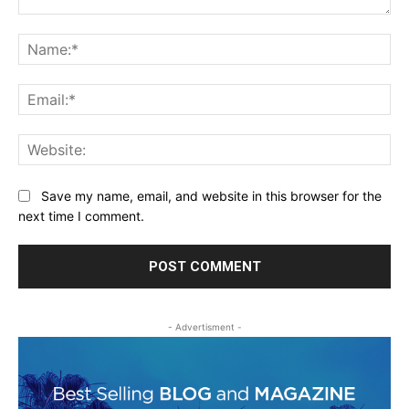
Comment:
Na
Ema
Web
Save my name, email, and website in this browser for the
next time I comment.
- Advertisment -