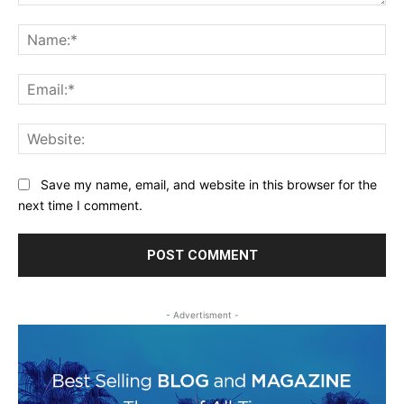
Comment:
Na
Ema
Web
Save my name, email, and website in this browser for the
next time I comment.
- Advertisment -