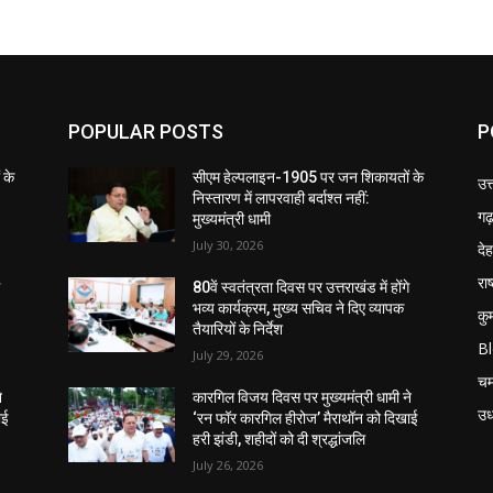
POPULAR POSTS
P
 के
सीएम हेल्पलाइन-1905 पर जन शिकायतों के
उत
निस्तारण में लापरवाही बर्दाश्त नहीं:
गढ़
मुख्यमंत्री धामी
July 30, 2026
दे
राष
े
80वें स्वतंत्रता दिवस पर उत्तराखंड में होंगे
भव्य कार्यक्रम, मुख्य सचिव ने दिए व्यापक
कु
तैयारियों के निर्देश
B
July 29, 2026
चम
े
कारगिल विजय दिवस पर मुख्यमंत्री धामी ने
उध
ाई
‘रन फॉर कारगिल हीरोज’ मैराथॉन को दिखाई
हरी झंडी, शहीदों को दी श्रद्धांजलि
July 26, 2026