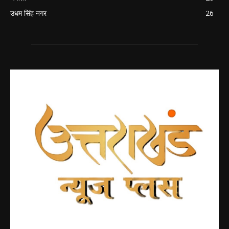
उधम सिंह नगर
26