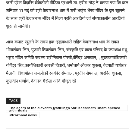
जारी प्रेस विज्ञप्ति बीकेटीसी मीडिया प्रभारी डा. हरीश गौड़ ने बताया गया कि कल
शनिवार 11 मई को श्री केदारनाथ धाम में श्री भकुंट भैरव मंदिर के द्वार खुलने
के साथ श्री केदारनाथ मंदिर में नित्य प्रति आरतियां एवं संध्याकालीन आरतियां
शुरू हो जायेगी।
आज कपाट खुलने के समय हक-हकूकधारी सहित केदारनाथ धाम के रावल
भीमाशंकर लिंग, पुजारी शिवशंकर लिंग, संस्कृति एवं कला परिषद के उपाध्यक्ष मधु
भटृट मंदिर समिति सदस्य श्रीनिवास पोस्ती,वीरेंद्र असवाल, , मुख्यकार्याधिकारी
योगेंद्र सिंह,कार्याधिकारी आरसी तिवारी, धर्माचार्य औकार शुक्ला, वेदपाठी यशोधर
मैठाणी, विश्वमोहन जमलोकी स्वयंबंर सेमवाल, प्रदीप सेमवाल, अरविंद शुक्ला,
कुलदीप धर्म्वाण, देवानंद गैरोला आदि मौजूद रहे।
TAGS
The doors of the eleventh Jyotirlinga Shri Kedarnath Dham opened
with rituals
uttrakhand news