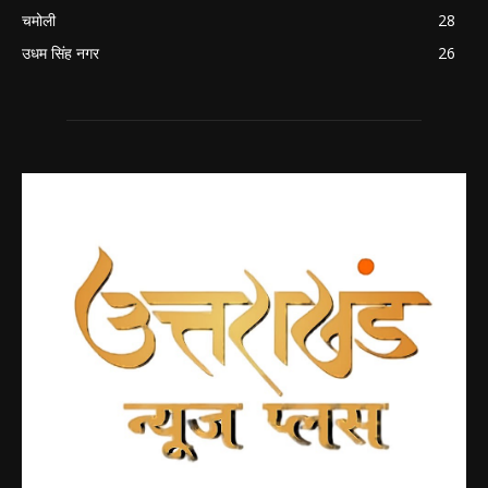
चमोली
28
उधम सिंह नगर
26