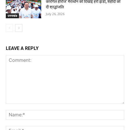
कारगिल हीरोज’ मैराथॉन को दिखाई हरी झंडी, शहीदों को
दी श्रद्धांजलि
July 26, 2026
उत्तराखंड
LEAVE A REPLY
Comment:
Na
Ema