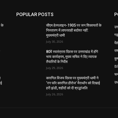
POPULAR POSTS
P
 के
सीएम हेल्पलाइन-1905 पर जन शिकायतों के
उत
निस्तारण में लापरवाही बर्दाश्त नहीं:
गढ़
मुख्यमंत्री धामी
July 30, 2026
दे
राष
े
80वें स्वतंत्रता दिवस पर उत्तराखंड में होंगे
भव्य कार्यक्रम, मुख्य सचिव ने दिए व्यापक
कु
तैयारियों के निर्देश
B
July 29, 2026
चम
े
कारगिल विजय दिवस पर मुख्यमंत्री धामी ने
उध
ाई
‘रन फॉर कारगिल हीरोज’ मैराथॉन को दिखाई
हरी झंडी, शहीदों को दी श्रद्धांजलि
July 26, 2026